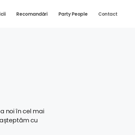
cii
Recomandări
Party People
Contact
a noi în cel mai
și așteptăm cu